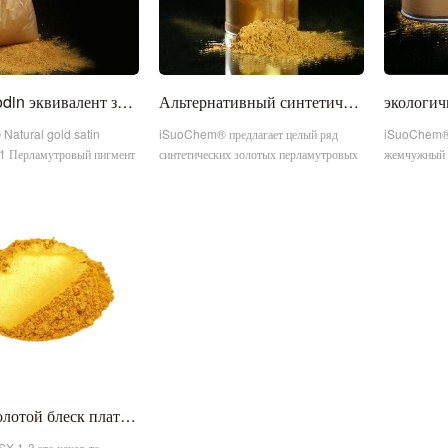
Merck Iriodin эквивалент золотого атласного перламутрового пигмента
Альтернативный синтетический золотой перламутровый пигмент Merck Iriodin
atural gold satin
iSuoChem® предлагает целый ряд
iSuoChem® 
 Перламутровый пигмент
синтетических золотых перламутровых
жемчужный п
эквивалентен золотому
пигментов, которые эквивалентны
насыщенную 
 Iriodin 302.
Merck Iriodin.
уникальный 
блеск, совме
растворител
SX тип золотой блеск платиновая нить форма металлическая пряжа
X-1-3 это какая-то