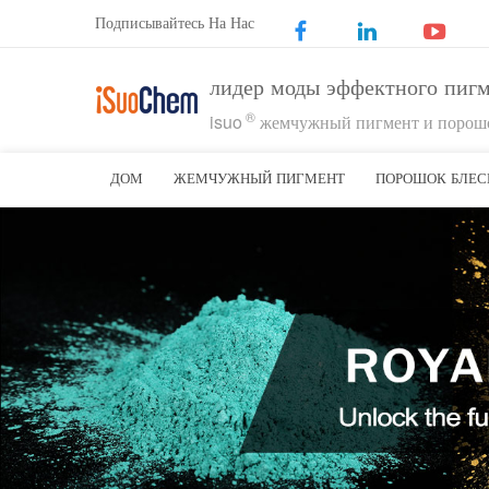
Подписывайтесь На Нас
лидер моды эффектного пиг
®
isuo
жемчужный пигмент и порошо
ДОМ
ЖЕМЧУЖНЫЙ ПИГМЕНТ
ПОРОШОК БЛЕС