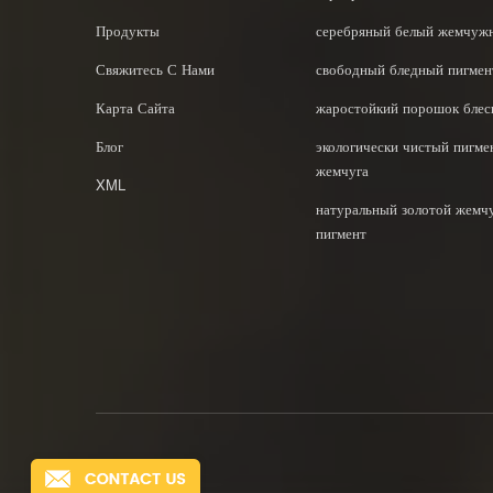
Продукты
серебряный белый жемчуж
Свяжитесь С Нами
свободный бледный пигмен
Карта Сайта
жаростойкий порошок блес
Блог
экологически чистый пигме
жемчуга
XML
натуральный золотой жем
пигмент