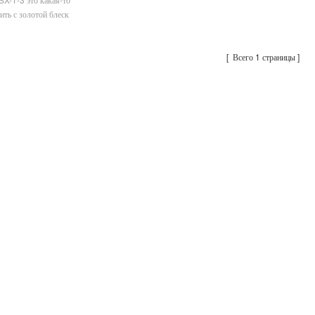
ить с золотой блеск
о типа металлическая
тавливаются 12 % полиэстер
оза для вышивания.
Всего 1 страницы
Производитель тонкого рутилового перламутрового пигмента на основе слюды стерлингового серебристо-белого цвета
iSuoChem Преломляющий металлический многоцветный пигмент, меняющий цвет
ция REACH, SGS,
Мультихромные пигменты iSuoChem®
iSuoCh
SO, низкое содержание
представляют собой особый тип
блест