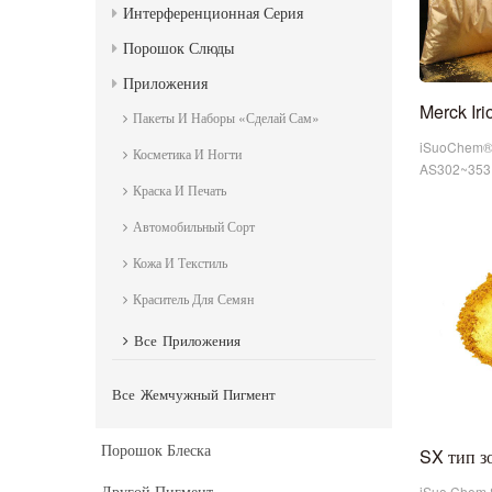
Интерференционная Серия
Порошок Слюды
Приложения
Пакеты И Наборы «сделай Сам»
iSuoChem® N
Косметика И Ногти
AS302~3531
Краска И Печать
может быть 
сатину Merck
Автомобильный Сорт
Кожа И Текстиль
Краситель Для Семян
Все
Приложения
Все
Жемчужный Пигмент
Порошок Блеска
Другой Пигмент
iSuo Chem S