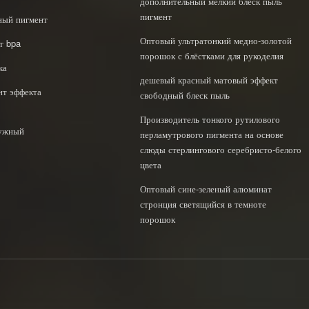
дополнительный мелкий блеск пыль
пигмент
ный пигмент
Оптовый ультратонкий медно-золотой
т bpa
порошок с блёстками для рукоделия
ка
дешевый красный матовый эффект
нт эффекта
свободный блеск пыль
Производитель тонкого рутилового
чужный
перламутрового пигмента на основе
слюды стерлингового серебристо-белого
цвета
Оптовый сине-зеленый алюминат
стронция светящийся в темноте
порошок