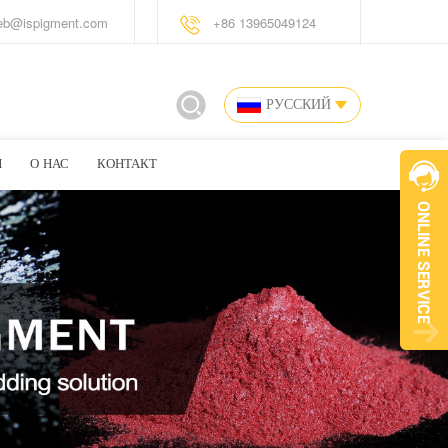
eb@ispigment.com
+86 13965049124
РУССКИЙ
И
О НАС
КОНТАКТ