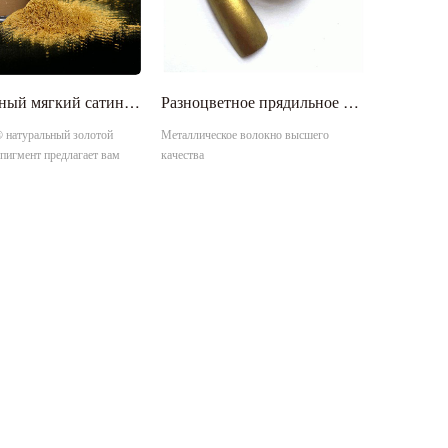
экологичный мягкий сатиновый золотой жемчуг эффект блеск пигментный порошок
Разноцветное прядильное 6D 8D короткое металлическое волокно
натуральный золотой
Металлическое волокно высшего
игмент предлагает вам
качества
насыщенность цвета,
золотой эффект, блестящий
стимость с водой и
ем.