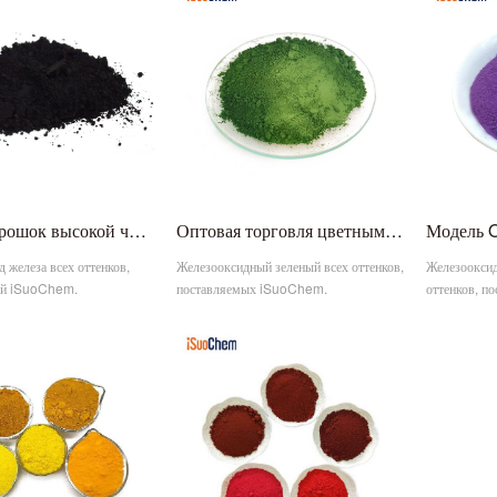
Китай порошок высокой чистоты железа черный оксид железа цветной пигмент цена
Оптовая торговля цветным соединением железа Fe2O3 композитный оксид железа зеленый пигмент завод
 железа всех оттенков,
Железооксидный зеленый всех оттенков,
Железоокси
ый iSuoChem.
поставляемых iSuoChem.
оттенков, п