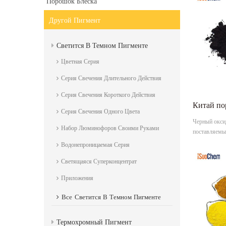
Порошок Блеска
Другой Пигмент
Светится В Темном Пигменте
Цветная Серия
Серия Свечения Длительного Действия
Серия Свечения Короткого Действия
Серия Свечения Одного Цвета
Черный оксид
Набор Люминофоров Своими Руками
поставляем
Водонепроницаемая Серия
Светящаяся Суперконцентрат
Приложения
Все
Светится В Темном Пигменте
Термохромный Пигмент