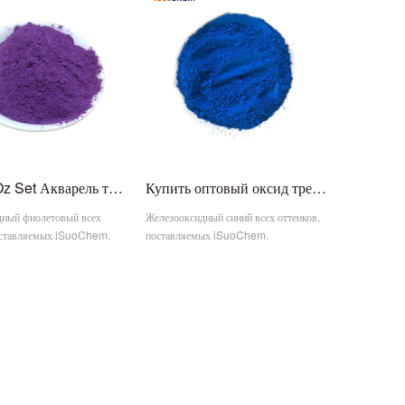
Модель Oz Set Акварель трехвалентного оксида железа фиолетовая цена за краску на ткани
Купить оптовый оксид трехвалентного железа синий пигмент Цена
дный фиолетовый всех
Железооксидный синий всех оттенков,
оставляемых iSuoChem.
поставляемых iSuoChem.