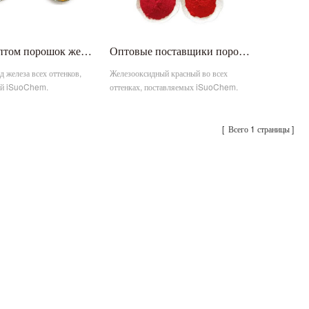
Купить оптом порошок желтого пигмента оксида железа и железа
Оптовые поставщики порошка красного пигмента оксида железа и железа
 железа всех оттенков,
Железооксидный красный во всех
ый iSuoChem.
оттенках, поставляемых iSuoChem.
Всего 1 страницы