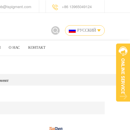
eb@ispigment.com
+86 13965049124
РУССКИЙ
И
О НАС
КОНТАКТ
мент