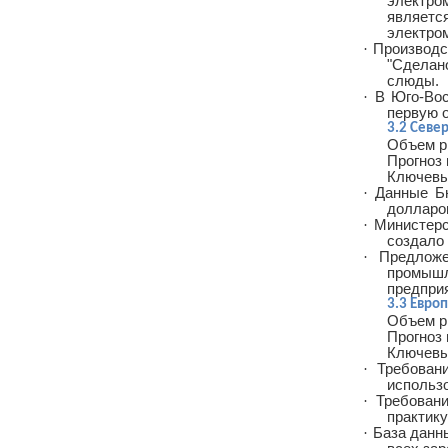
электро
являетс
электром
·
Производс
"Сделан
слюды.
·
В Юго-Вос
первую о
3.2 Севе
Объем р
Прогноз 
Ключевы
·
Данные Б
долларо
·
Министерс
создало 
·
Предлож
промышл
предпри
3.3 Евро
Объем р
Прогноз 
Ключевы
·
Требован
использ
·
Требован
практик
·
База данн