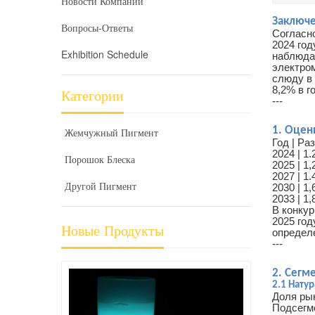
Новости Компании
Заключе
Вопросы-Ответы
Согласно
2024 год
Exhibition Schedule
наблюдае
электро
слюду в 
8,2% в г
Категории
---
1. Оцен
Жемчужный Пигмент
Год | Ра
2024 | 1
Порошок Блеска
2025 | 1
2027 | 1
Другой Пигмент
2030 | 1
2033 | 1
В конку
2025 год
Новые Продукты
определ
---
2. Сегм
2.1 Нату
Доля рын
Подсегме