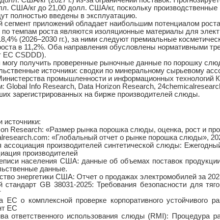
 долл. США/кг (2027 г.) из-за ограничений поставок. Прогнозиру
лл. США/кг до 21,00 долл. США/кг, поскольку производственные
дут полностью введены в эксплуатацию.
ой сегмент приложений обладает наибольшим потенциалом рост
 по темпам роста являются изоляционные материалы для элек
18,4% (2026–2030 гг.), за ними следуют премиальные косметиче
роста в 11,2%. Оба направления обусловлены нормативными тре
т ЕС CSDDD).
 я могу получить проверенные рыночные данные по порошку сл
льственные источники: сводки по минеральному сырьевому ас
Министерства промышленности и информационных технологий Ки
: Global Info Research, Data Horizon Research, 24chemicalresea
ших зарегистрированных на бирже производителей слюды.
 источники:
zon Research: «Размер рынка порошка слюды, оценка, рост и пр
alresearch.com: «Глобальный отчет о рынке порошка слюды», 2
я ассоциация производителей синтетической слюды: Ежегодный
иация производителей
еписи населения США: данные об объемах поставок продукци
льственные данные.
ство энергетики США: Отчет о продажах электромобилей за 202
й стандарт GB 38031-2025: Требования безопасности для тя
т
а ЕС о комплексной проверке корпоративного устойчивого 
нт ЕС
ва ответственного использования слюды (RMI): Процедура ра