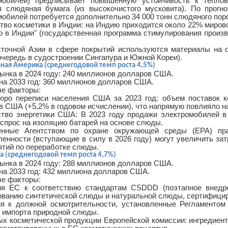
мобилей) предписывает повышенную устойчивость к тепло
я слюдяная бумага (из высокочистого мусковита). По прогн
обилей потребуется дополнительно 34 000 тонн слюдяного поро
тво косметики в Индии: на Индию приходится около 22% миров
о в Индии" (государственная программа стимулирования произв
точной Азии в сфере покрытий используются материалы на 
чередь в судостроении Сингапура и Южной Кореи).
рная Америка (среднегодовой темп роста 4,5%)
ынка в 2024 году: 240 миллионов долларов США.
на 2033 год: 360 миллионов долларов США.
е факторы:
юро переписи населения США за 2023 год: объем поставок 
в США (+5,2% в годовом исчислении), что напрямую повлияло н
тво энергетики США: В 2023 году продажи электромобилей в
спрос на изоляцию батарей на основе слюды.
енные Агентством по охране окружающей среды (EPA) пр
енности (вступающие в силу в 2026 году) могут увеличить за
ятий по переработке слюды.
па (среднегодовой темп роста 4,7%)
ынка в 2024 году: 288 миллионов долларов США.
на 2033 год: 432 миллиона долларов США.
е факторы:
ия ЕС к соответствию стандартам CSDDD (поэтапное внедре
ованию синтетической слюды и натуральной слюды, сертифици
ия к должной осмотрительности, установленные Регламенто
у импорта природной слюды.
ых косметической продукции Европейской комиссии: ингредиен