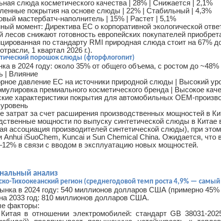
ная слюда косметического качества | 28% | Снижается | 2,1%
енные покрытия на основе слюды | 22% | Стабильный | 4,3%
вый мастербатч-наполнитель | 15% | Растет | 5,1%
ный момент: Директива ЕС о корпоративной экологической отве
й лесов снижают готовность европейских покупателей приобре
цированная по стандарту RMI природная слюда стоит на 67% д
отрасли, 1 квартал 2026 г.).
етический порошок слюды (фторфлогопит)
ка в 2024 году: около 35% от общего объема, с ростом до ~48% 
ь | Влияние
орное давление ЕС на источники природной слюды | Высокий ур
мулировка премиального косметического бренда | Высокое кач
ские характеристики покрытия для автомобильных OEM-производ
Оптовый сине-зеленый алюминат стронция светящийся в темноте порошок
Производитель тонкого рутилового перламутрового пигмента на основе слюды стерлингового серебристо-белого цвета
 уровень
е затрат за счет расширения производственных мощностей в Ки
 в темноте порошок
Регистрация REACH, SGS,
Мульти
дственные мощности по выпуску синтетической слюды в Китае в
етится сине-зеленым
сертификация ISO, низкое содержание
пред
кая ассоциация производителей синтетической слюды), при это
 Anhui iSuoChem, Kuncai и Sun Chemical China. Ожидается, что 
оте после поглощения
тяжелых металлов, минимум 95%
пигме
–12% в связи с вводом в эксплуатацию новых мощностей.
ad More
Read More
димого света и может
однородности цвета, тест на размер
менять 
пользоваться повторно.
частиц Malvern, тест цвета и яркости X-
RITE, тест QUV, чтобы гарантировать
ональный анализ
хорошее качество перламутрового
тско-Тихоокеанский регион (среднегодовой темп роста 4,9% — самый
ынка в 2024 году: 540 миллионов долларов США (примерно 45% 
пигмента.
на 2033 год: 810 миллионов долларов США.
е факторы:
Китая в отношении электромобилей: стандарт GB 38031-202