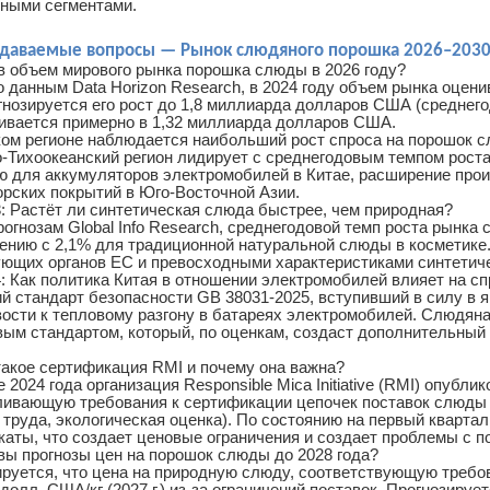
ными сегментами.
адаваемые вопросы — Рынок слюдяного порошка 2026–2030 
в объем мирового рынка порошка слюды в 2026 году?
 данным Data Horizon Research, в 2024 году объем рынка оцени
гнозируется его рост до 1,8 миллиарда долларов США (среднего
нивается примерно в 1,32 миллиарда долларов США.
аком регионе наблюдается наибольший рост спроса на порошок 
-Тихоокеанский регион лидирует с среднегодовым темпом роста в
ю для аккумуляторов электромобилей в Китае, расширение прои
рских покрытий в Юго-Восточной Азии.
: Растёт ли синтетическая слюда быстрее, чем природная?
рогнозам Global Info Research, среднегодовой темп роста рынка
нению с 2,1% для традиционной натуральной слюды в косметике
ующих органов ЕС и превосходными характеристиками синтетич
: Как политика Китая в отношении электромобилей влияет на с
й стандарт безопасности GB 38031-2025, вступивший в силу в 
ости к тепловому разгону в батареях электромобилей. Слюдяна
ым стандартом, который, по оценкам, создаст дополнительный с
такое сертификация RMI и почему она важна?
е 2024 года организация Responsible Mica Initiative (RMI) опуб
ливающую требования к сертификации цепочек поставок слюды 
 труда, экологическая оценка). По состоянию на первый кварт
аты, что создает ценовые ограничения и создает проблемы с п
вы прогнозы цен на порошок слюды до 2028 года?
руется, что цена на природную слюду, соответствующую требова