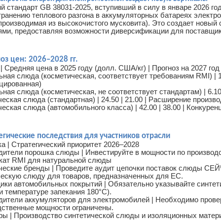
й стандарт GB 38031-2025, вступивший в силу в январе 2026 г
транению теплового разгона в аккумуляторных батареях элект
производимая из высокочистого мусковита). Это создает новый 
ями, предоставляя возможности диверсификации для поставщик
оз цен: 2026–2028 гг.
| Средняя цена в 2025 году (долл. США/кг) | Прогноз на 2027 год
ная слюда (косметическая, соответствует требованиям RMI) | 14
цированная)
ная слюда (косметическая, не соответствует стандартам) | 6.10
еская слюда (стандартная) | 24.50 | 21.00 | Расширение произ
еская слюда (автомобильного класса) | 42.00 | 38.00 | Конкуре
тегические последствия для участников отрасли
ка | Стратегический приоритет 2026–2028
дители порошка слюды | Инвестируйте в мощности по производ
кат RMI для натуральной слюды
ческие бренды | Проведите аудит цепочки поставок слюды СЕЙ
ческую слюду для товаров, предназначенных для ЕС.
ики автомобильных покрытий | Обязательно указывайте синтет
и температуре запекания 180°C).
дители аккумуляторов для электромобилей | Необходимо провер
дственные мощности ограничены.
ры | Производство синтетической слюды и изоляционных матер