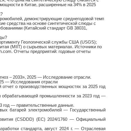
ется, что цена на синтетическую слюду снизится с
 мощности в Китае, расширенные на 34% в 2025
а?
тромобилей, демонстрирующие среднегодовой темп
ские средства на основе синтетической слюды с
бованиями (Китайский стандарт GB 38031,
юды?
сортименту Геологической службы США (USGS);
тая (MIIT) о сырьевых материалах. Источники по
rch.com. Отчеты предприятий: годовые отчеты
огноз – 2033», 2025 — Исследование отрасли.
025 — Исследования отрасли
 отчет о производственных мощностях за 2025 год
и обрабатывающей промышленности за 2023 год —
3 год — правительственные данные.
говых батарей электромобилей — Государственный
развития (CSDDD) (ЕС) 2024/1760 — Официальный
зработки стандарта, август 2024 г. — Отраслевая