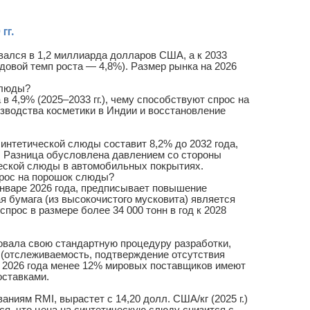
гг.
вался в 1,2 миллиарда долларов США, а к 2033
довой темп роста — 4,8%). Размер рынка на 2026
слюды?
 4,9% (2025–2033 гг.), чему способствуют спрос на
зводства косметики в Индии и восстановление
 синтетической слюды составит 8,2% до 2032 года,
. Разница обусловлена давлением со стороны
еской слюды в автомобильных покрытиях.
прос на порошок слюды?
январе 2026 года, предписывает повышение
я бумага (из высокочистого мусковита) является
прос в размере более 34 000 тонн в год к 2028
ликовала свою стандартную процедуру разработки,
(отслеживаемость, подтверждение отсутствия
ал 2026 года менее 12% мировых поставщиков имеют
оставками.
ниям RMI, вырастет с 14,20 долл. США/кг (2025 г.)