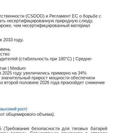
тственности (CSDDD) и Регламент ЕС о борьбе с
тать несертифицированную природную слюду.
ороже, чем несертифицированный материал
к 2033 году.
овень
ество
ителей (стабильность при 180°C) | Средне-
iSuoChem Преломляющий металлический многоцветный пигмент, меняющий цвет
Hexagon Sparkling Silver объемная пудра с блестками
тае | Medium
хромные пигменты iSuoChem®
iSuoChem® YS1001 Silver Игристый
 2025 году увеличились примерно на 34%
ставляют собой особый тип
блестящий порошок соответствует
м значительный прирост мощности обеспечили
во второй половине 2026 года произойдет снижение
нтов, обладающих свойством
стандарту SGS, REACH, OEKO-TEXT
Read More
Read More
цвет при изменении освещения.
Standard 100, свободный
формальдегид, свободный бисфенол А,
устойчив к растворителям, устойчив к
высоким температурам, модные цвета,
 высокий рост)
от общемирового объема).
различные блестящие порошки на ваш
выбор.
5 (Требования безопасности для тяговых батарей