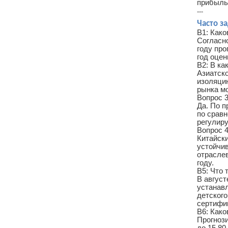
прибыль
---
Часто з
В1: Како
Согласно
году про
год оце
В2: В к
Азиатско
изоляци
рынка мо
Вопрос 3
Да. По п
по срав
регулир
Вопрос 4
Китайски
устойчив
отраслев
году.
В5: Что 
В август
устанав
детского
сертифик
В6: Како
Прогнози