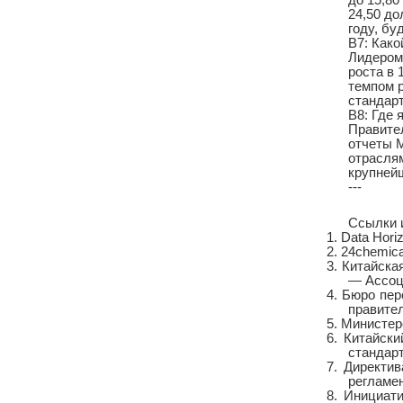
до 15,80
24,50 до
году, бу
В7: Как
Лидером
роста в 
темпом 
стандар
В8: Где
Правите
отчеты 
отраслям
крупней
---
Ссылки и
1.
Data Hori
2.
24chemic
3.
Китайска
— Ассоц
4.
Бюро пер
правите
5.
Министер
6.
Китайски
стандар
7.
Директив
регламе
8.
Инициати