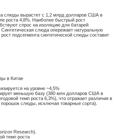
шка слюды вырастет с 1,2 млрд долларов США в
мпе роста 4,8%. Наиболее быстрый рост
обствуют спрос на изоляцию для батарей
. Синтетическая слюда опережает натуральную
h, рост подсегмента синтетической слюды составит
ды в Китае
илизируется на уровне ~4,5%
озирует меньшую базу (380 млн долларов США в
егодовой темп роста 6,3%), что отражает различия в
 порошок слюды, исключая товарные сорта).
rizon Research).
вой темп роста