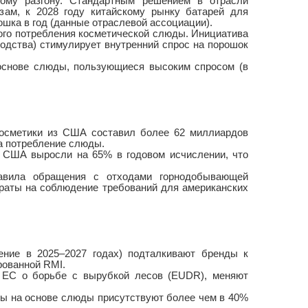
вому разгону. Стандартным решением в отрасли
озам, к 2028 году китайскому рынку батарей для
шка в год (данные отраслевой ассоциации).
ого потребления косметической слюды. Инициатива
одства) стимулирует внутренний спрос на порошок
основе слюды, пользующиеся высоким спросом (в
косметики из США составил более 62 миллиардов
а потребление слюды.
 США выросли на 65% в годовом исчислении, что
авила обращения с отходами горнодобывающей
траты на соблюдение требований для американских
ние в 2025–2027 годах) подталкивают бренды к
рованной RMI.
м ЕС о борьбе с вырубкой лесов (EUDR), меняют
ты на основе слюды присутствуют более чем в 40%