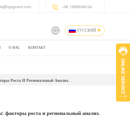
eb@ispigment.com
+86 13965049124
РУССКИЙ
И
О НАС
КОНТАКТ
оры Роста И Региональный Анализ.
: факторы роста и региональный анализ.