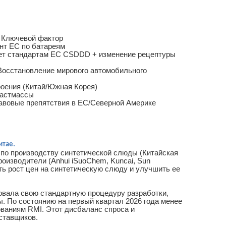
 | Ключевой фактор
ент ЕС по батареям
вует стандартам ЕС CSDDD + изменение рецептуры
 Восстановление мирового автомобильного
роения (Китай/Южная Корея)
ластмассы
равовые препятствия в ЕС/Северной Америке
итае.
по производству синтетической слюды (Китайская
оизводители (Anhui iSuoChem, Kuncai, Sun
ть рост цен на синтетическую слюду и улучшить ее
ликовала свою стандартную процедуру разработки,
 По состоянию на первый квартал 2026 года менее
ваниям RMI. Этот дисбаланс спроса и
ставщиков.