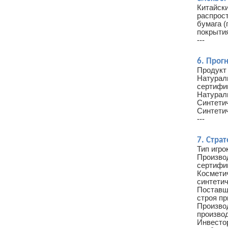
Китайски
распрос
бумага (
покрыти
---
6. Прогн
Продукт 
Натураль
сертифи
Натураль
Синтетич
Синтетич
---
7. Стра
Тип игро
Произво
сертифи
Космети
синтети
Поставщ
строя пр
Произво
произво
Инвесто