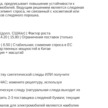
ода, предписывает повышение устойчивости к
ромобилей. Ведущим решением является слюдяная
сегмент спроса, не связанный с косметикой или
ов слюдяного порошка.
 (долл. США/кг) | Фактор роста
.20 | 15.80 | Ограничения поставок (только
 | 6.50 | Стабильная; снижение спроса в ЕС
водственных мощностей в Китае
нция + масштаб
ству синтетической слюды ИЛИ получите
ЧАС; измените рецептуру, используя
ическую слюду (натуральная слюда выходит из
ить 2-3 поставщика слюдяной бумаги; текущие
иалов для электромобилей являются наиболее