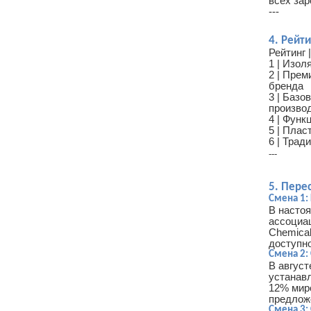
всех зар
---
4. Рейт
Рейтинг 
1 | Изол
2 | Прем
бренда
3 | Базо
произво
4 | Функ
5 |
Пласт
6 |
Тради
---
5. Пере
Смена 1:
В насто
ассоциац
Chemical
доступно
Смена 2:
В август
устанав
12% мир
предлож
Смена 3: