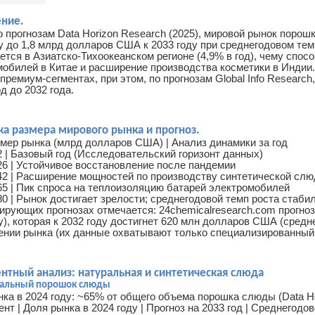
ние.
 прогнозам Data Horizon Research (2025), мировой рынок поро
у до 1,8 млрд долларов США к 2033 году при среднегодовом те
тся в Азиатско-Тихоокеанском регионе (4,9% в год), чему спос
мобилей в Китае и расширение производства косметики в Индии
премиум-сегментах, при этом, по прогнозам Global Info Researc
од до 2032 года.
ка размера мирового рынка и прогноз.
змер рынка (млрд долларов США) | Анализ динамики за год
.2 | Базовый год (Исследовательский горизонт данных)
,26 | Устойчивое восстановление после пандемии
.42 | Расширение мощностей по производству синтетической слю
,65 | Пик спроса на теплоизоляцию батарей электромобилей
,80 | Рынок достигает зрелости; среднегодовой темп роста стаб
рирующих прогнозах отмечается: 24chemicalresearch.com прогн
у), которая к 2032 году достигнет 620 млн долларов США (средн
ении рынка (их данные охватывают только специализированный
ентный анализ: натуральная и синтетическая слюда
ральный порошок слюды
ка в 2024 году: ~65% от общего объема порошка слюды (Data Ho
нт | Доля рынка в 2024 году | Прогноз на 2033 год | Среднегодо