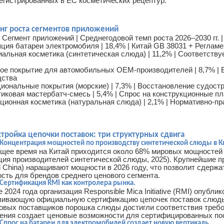
егистрированных в ЕС косметических рецептур.
инг роста сегментов приложений
| Сегмент приложений | Среднегодовой темп роста 2026–2030 гг.
яция батареи электромобиля | 18,4% | Китай GB 38031 + Реглам
иальная косметика (синтетическая слюда) | 11,2% | Соответст
вое покрытие для автомобильных OEM-производителей | 8,7% |
дства
циональные покрытия (морские) | 7,3% | Восстановление судост
иковая мастербатч-смесь | 5,4% | Спрос на конструкционные п
ционная косметика (натуральная слюда) | 2,1% | Нормативно-п
стройка цепочки поставок: три структурных сдвига
 Концентрация мощностей по производству синтетической слюды в К
ящее время на Китай приходится около 68% мировых мощностей 
ия производителей синтетической слюды, 2025). Крупнейшие пр
 China) наращивают мощности в 2026 году, что позволит сдержа
сть для брендов среднего ценового сегмента.
 Сертификация RMI как контролера рынка.
е 2024 года организация Responsible Mica Initiative (RMI) опуб
ливающую официальную сертификацию цепочек поставок слюды.
овых поставщиков порошка слюды достигли соответствия требо
ения создает ценовые возможности для сертифицированных по
 Спрос на батареи для электромобилей создает новую вертикаль.